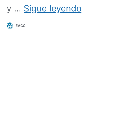
EA
y …
Sigue leyendo
CONTEST
CLUB
patrocina
EACC
trofeos
CQ
WW
DX
2016