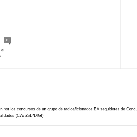
0
 el
o
n por los concursos de un grupo de radioaficionados EA seguidores de Concu
dalidades (CW/SSB/DIGI).