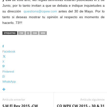
Junio, por lo tanto invitan a que se debata e indique inquietudes a
su dirección
questions@cqww.com
antes del 30 de Mayo. Por lo
tanto si deseas mostrar tu opinión al respecto es momento de
hacerlo. 73!!!
ETIQUETAS
CW
Q
SSB
WW
Facebook
X
Pinterest
WhatsApp
Artículo anterior
Artículo siguiente
S.M El Rey 2015 -CW
CQ WPX CW 2015 – 30 & 31