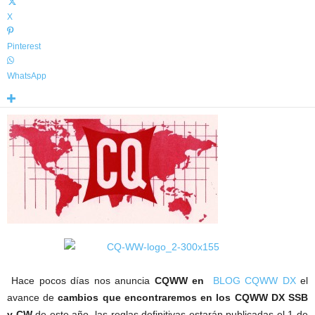
X
Pinterest
WhatsApp
Hace pocos días nos anuncia
CQWW en
BLOG CQWW DX
el
avance de
cambios que encontraremos en los CQWW DX SSB
y CW
de este año, las reglas definitivas estarán publicadas el 1 de