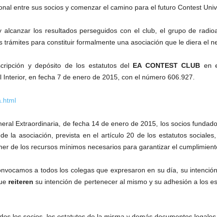
onal entre sus socios y comenzar el camino para el futuro Contest Univ
y alcanzar los resultados perseguidos con el club, el grupo de radi
s trámites para constituir formalmente una asociación que le diera el ne
scripción y depósito de los estatutos del
EA CONTEST CLUB
en e
l Interior, en fecha 7 de enero de 2015, con el número 606.927.
a.html
ral Extraordinaria, de fecha 14 de enero de 2015, los socios fundado
de la asociación, prevista en el artículo 20 de los estatutos sociale
oner de los recursos mínimos necesarios para garantizar el cumplimiento
onvocamos a todos los colegas que expresaron en su día, su intenció
que
reiteren
su intención de pertenecer al mismo y su adhesión a los es
odos los socios, los estatutos de la misma y demás documentos legales