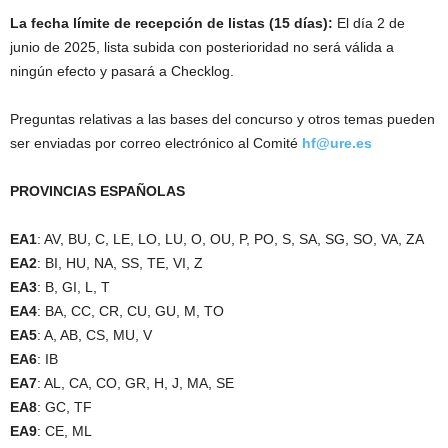
La fecha límite de recepción de listas (15 días):
El día 2 de
junio de 2025, lista subida con posterioridad no será válida a
ningún efecto y pasará a Checklog.
Preguntas relativas a las bases del concurso y otros temas pueden
ser enviadas por correo electrónico al Comité
hf@ure.es
PROVINCIAS ESPAÑOLAS
EA1
: AV, BU, C, LE, LO, LU, O, OU, P, PO, S, SA, SG, SO, VA, ZA
EA2
: BI, HU, NA, SS, TE, VI, Z
EA3
: B, GI, L, T
EA4
: BA, CC, CR, CU, GU, M, TO
EA5
: A, AB, CS, MU, V
EA6
: IB
EA7
: AL, CA, CO, GR, H, J, MA, SE
EA8
: GC, TF
EA9
: CE, ML