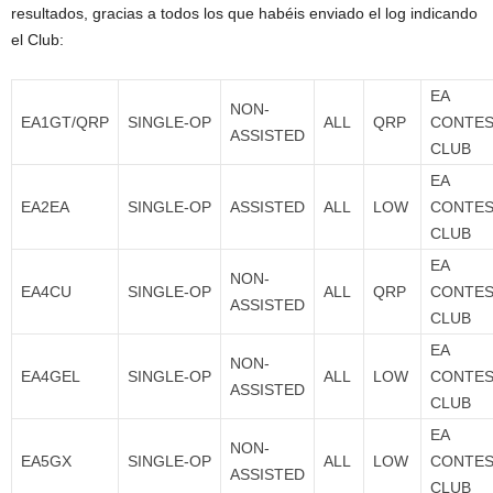
resultados, gracias a todos los que habéis enviado el log indicando
el Club:
EA
NON-
EA1GT/QRP
SINGLE-OP
ALL
QRP
CONTE
ASSISTED
CLUB
EA
EA2EA
SINGLE-OP
ASSISTED
ALL
LOW
CONTE
CLUB
EA
NON-
EA4CU
SINGLE-OP
ALL
QRP
CONTE
ASSISTED
CLUB
EA
NON-
EA4GEL
SINGLE-OP
ALL
LOW
CONTE
ASSISTED
CLUB
EA
NON-
EA5GX
SINGLE-OP
ALL
LOW
CONTE
ASSISTED
CLUB