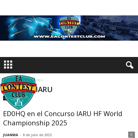
Inicio
Etiquetas
IARU
Etiqueta: IARU
Concursos
ED0HQ en el Concurso IARU HF World
Championship 2025
0
JUANMA
-
8 de julio de 2025