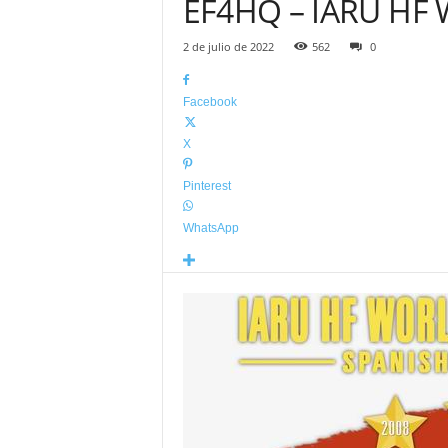
EF4HQ – IARU HF 
2 de julio de 2022
562
0
Facebook
X
Pinterest
WhatsApp