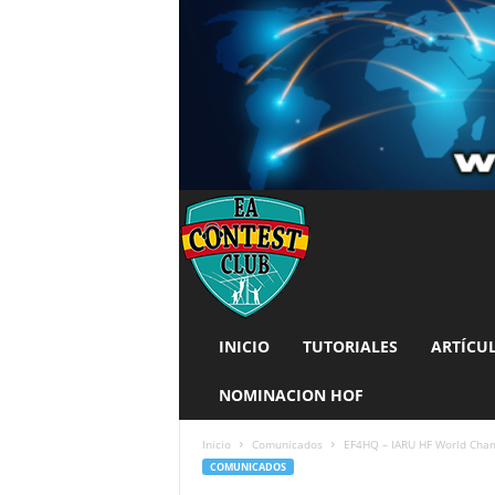
INICIO
TUTORIALES
ARTÍCU
NOMINACION HOF
Inicio
Comunicados
EF4HQ – IARU HF World Cha
COMUNICADOS