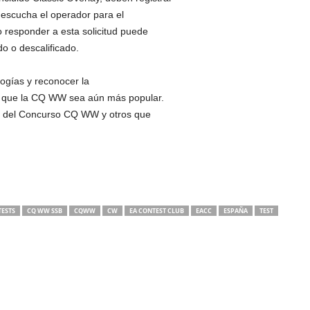
o escucha el operador para el
 responder a esta solicitud puede
do o descalificado.
ogías y reconocer la
á que la CQ WW sea aún más popular.
é del Concurso CQ WW y otros que
ESTS
CQ WW SSB
CQWW
CW
EA CONTEST CLUB
EACC
ESPAÑA
TEST