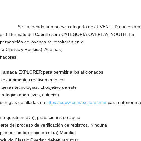
Se ha creado una nueva categoría de JUVENTUD que estará d
os. El formato del Cabrillo será CATEGORÍA-OVERLAY: YOUTH. En
perposición de jóvenes se resaltarán en el
ra Classic y Rookies). Además,
anadores.
a llamada EXPLORER para permitir a los aficionados
s experimenta creativamente con
nuevas tecnologías. El objetivo de este
trategias operativas, estación
as reglas detalladas en
https://cqww.com/explorer.htm
para obtener más
n requisito nuevo), grabaciones de audio
arte del proceso de verificación de registros. Ninguna
ite por un top cinco en el (a) Mundial,
incluido Classic Overlay, deben registrar