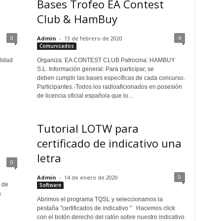
Bases Trofeo EA Contest
Club & HamBuy
0
4
Admin
-
13 de febrero de 2020
Comunicados
lidad
Organiza: EA CONTEST CLUB Patrocina: HAMBUY
S.L. Información general: Para participar, se
deben cumplir las bases específicas de cada concurso.
Participantes.-Todos los radioaficionados en posesión
de licencia oficial española que lo...
Tutorial LOTW para
certificado de indicativo una
letra
0
0
Admin
-
14 de enero de 2020
 de
Software
a
Abrimos el programa TQSL y seleccionamos la
pestaña "certificados de indicativo " Hacemos click
con el botón derecho del ratón sobre nuestro indicativo