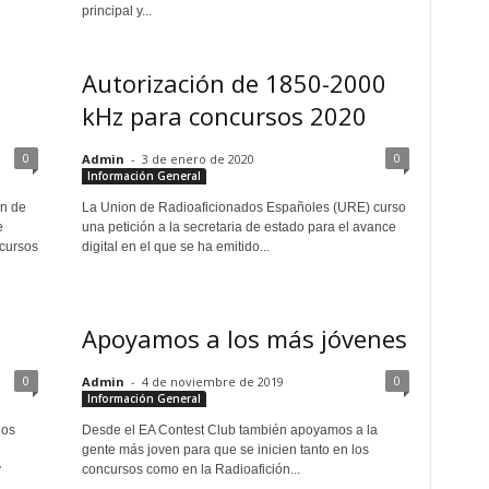
principal y...
Autorización de 1850-2000
kHz para concursos 2020
0
0
Admin
-
3 de enero de 2020
Información General
on de
La Union de Radioaficionados Españoles (URE) curso
e
una petición a la secretaria de estado para el avance
ncursos
digital en el que se ha emitido...
Apoyamos a los más jóvenes
0
0
Admin
-
4 de noviembre de 2019
Información General
dos
Desde el EA Contest Club también apoyamos a la
gente más joven para que se inicien tanto en los
y
concursos como en la Radioafición...