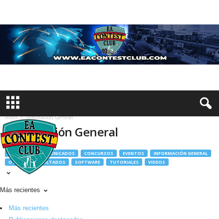
Inicio
Información General
Información General
ANTENAS
COMUNICADOS
CONCURSOS
EVENTOS
INFORMACIÓN GENERAL
OTROS
RESULTADOS
SOFTWARE
TUTORIALES
VIDEOS
Más recientes
Más recientes