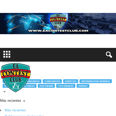
Inicio
Otros
Otros
ANTENAS
COMUNICADOS
CONCURSOS
EVENTOS
INFORMACIÓN GENERAL
OTROS
RESULTADOS
SOFTWARE
TUTORIALES
VIDEOS
Más recientes
Más recientes