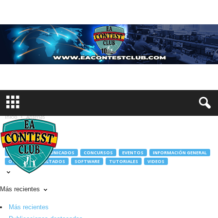
Inicio
Antenas
Antenas
ANTENAS
COMUNICADOS
CONCURSOS
EVENTOS
INFORMACIÓN GENERAL
OTROS
RESULTADOS
SOFTWARE
TUTORIALES
VIDEOS
Más recientes
Más recientes