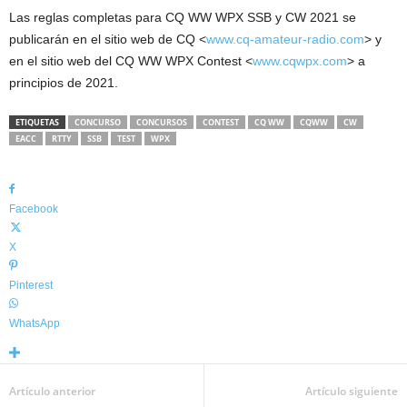
Las reglas completas para CQ WW WPX SSB y CW 2021 se
publicarán en el sitio web de CQ <
www.cq-amateur-radio.com
> y
en el sitio web del CQ WW WPX Contest <
www.cqwpx.com
> a
principios de 2021.
ETIQUETAS
CONCURSO
CONCURSOS
CONTEST
CQ WW
CQWW
CW
EACC
RTTY
SSB
TEST
WPX
Facebook
X
Pinterest
WhatsApp
Artículo anterior
Artículo siguiente