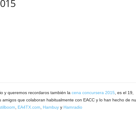
2015
dio y queremos recordaros también la
cena concursera 2015
, es el 19
s amigos que colaboran habitualmente con EACC y lo han hecho de nu
tilboom
,
EA4TX.com
,
Hambuy
y
Hamradio