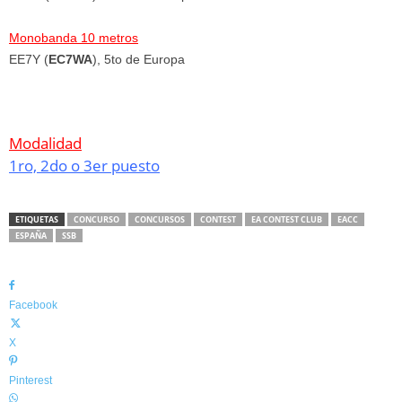
Monobanda 10 metros
EE7Y (
EC7WA
), 5to de Europa
Modalidad
1ro, 2do o 3er puesto
ETIQUETAS
CONCURSO
CONCURSOS
CONTEST
EA CONTEST CLUB
EACC
ESPAÑA
SSB
Facebook
X
Pinterest