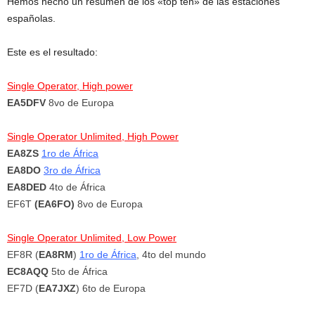
Hemos hecho un resumen de los «top ten» de las estaciones
españolas.
Este es el resultado:
Single Operator, High power
EA5DFV
8vo de Europa
Single Operator Unlimited, High Power
EA8ZS
1ro de África
EA8DO
3ro de África
EA8DED
4to de África
EF6T
(EA6FO)
8vo de Europa
Single Operator Unlimited, Low Power
EF8R (
EA8RM
)
1ro de África
, 4to del mundo
EC8AQQ
5to de África
EF7D (
EA7JXZ
) 6to de Europa