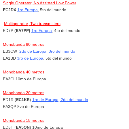
Single Operator, No Assisted Low Power
EC2DX
1ro Europa
, 5to del mundo
Multioperator, Two transmitters
ED7P
(EA7PP)
1ro Europa
, 4to del mundo
Monobanda 80 metros
EB3CW
2do de Europa, 3ro del mundo
EA1BD
3ro de Europa
, 5to del mundo
Monobanda 40 metros
EA3CI 10mo de Europa
Monobanda 20 metros
ED1R (
EC1KR
)
1ro de Europa, 2do del mundo
EA3QP 8vo de Europa
Monobanda 15 metros
ED5T (
EA5ON
) 10mo de Europa