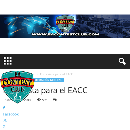
Inicio
Comunicados
Entrevista para el EACC
COMUNICADOS
INFORMACIÓN GENERAL
Entrevista para el EACC
16 de abril de 2015
595
1
Facebook
X