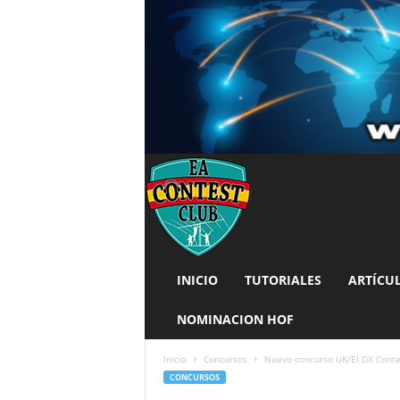
INICIO
TUTORIALES
ARTÍCU
NOMINACION HOF
Inicio
Concursos
Nuevo concurso UK/EI DX Conte
CONCURSOS