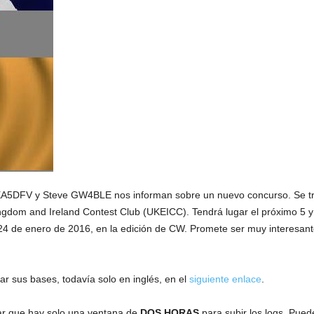
EA5DFV y Steve GW4BLE nos informan sobre un nuevo concurso. Se tra
gdom and Ireland Contest Club (UKEICC). Tendrá lugar el próximo 5 y
24 de enero de 2016, en la edición de CW. Promete ser muy interesant
ar sus bases, todavía solo en inglés, en el
siguiente enlace
.
r que hay solo una ventana de
DOS HORAS
para subir los logs. Pued