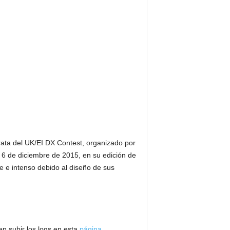
ta del UK/EI DX Contest, organizado por
 6 de diciembre de 2015, en su edición de
e e intenso debido al diseño de sus
en subir los logs en esta
página
.