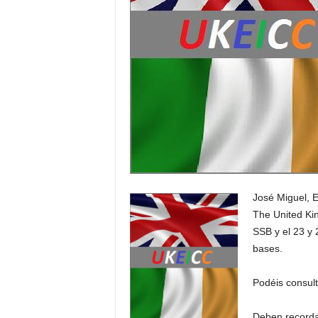
José Miguel, 
The United Kin
SSB y el 23 y 
bases.
Podéis consult
Deben recorda