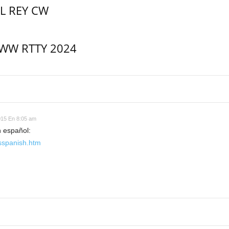
L REY CW
WW RTTY 2024
015 En 8:05 am
 español:
esspanish.htm