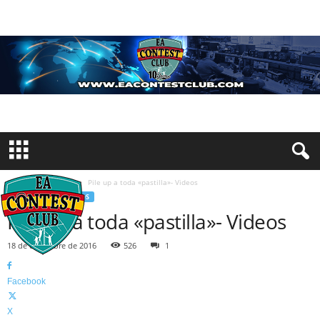
Inicio
Concursos
Pile up a toda «pastilla»- Videos
CONCURSOS
VIDEOS
Pile up a toda «pastilla»- Videos
18 de diciembre de 2016
526
1
Facebook
X