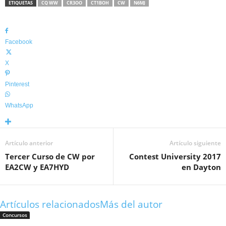
ETIQUETAS
CQ WW
CR3OO
CT1BOH
CW
N6MJ
Facebook
X
Pinterest
WhatsApp
Artículo anterior
Artículo siguiente
Tercer Curso de CW por
Contest University 2017
EA2CW y EA7HYD
en Dayton
Artículos relacionados
Más del autor
Concursos