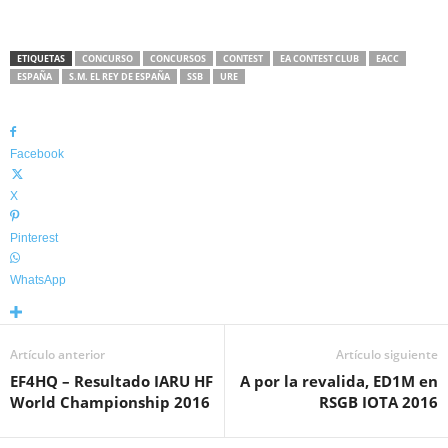
ETIQUETAS
CONCURSO
CONCURSOS
CONTEST
EA CONTEST CLUB
EACC
ESPAÑA
S.M. EL REY DE ESPAÑA
SSB
URE
Facebook
X
Pinterest
WhatsApp
Artículo anterior
Artículo siguiente
EF4HQ – Resultado IARU HF
A por la revalida, ED1M en
World Championship 2016
RSGB IOTA 2016