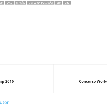
UB
EACC
ESPAÑA
S.M. EL REY DE ESPAÑA
SSB
URE
ip 2016
Concurso Worke
utor