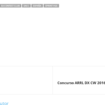
EA CONTEST CLUB
EACC
ESPAÑA
SPRINT VGE
Concurso ARRL DX CW 2016 
utor