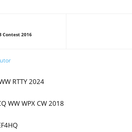
B Contest 2016
utor
WW RTTY 2024
o CQ WW WPX CW 2018
EF4HQ