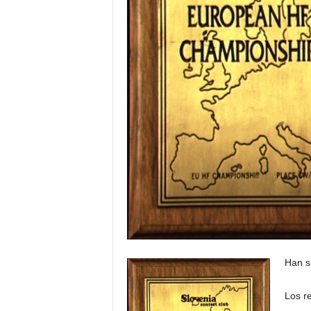
Han s
Los r