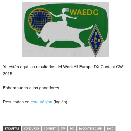
Ya están aquí los resultados del Work All Europe DX Contest CW
2015.
Enhorabuena a los ganadores.
Resultados en
esta página
(inglés).
ETIQUETAS
CONCURSO
CONTEST
CW
DX
EA CONTEST CLUB
EACC