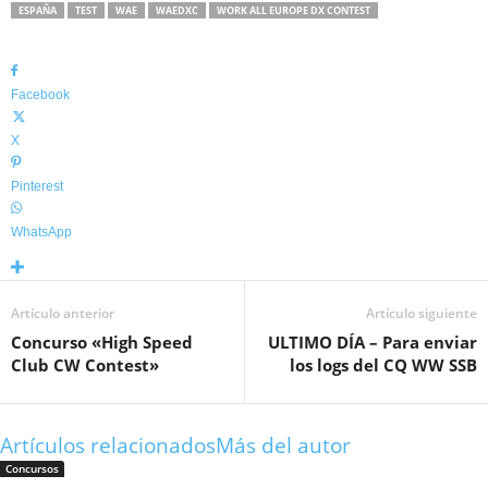
ESPAÑA
TEST
WAE
WAEDXC
WORK ALL EUROPE DX CONTEST
Facebook
X
Pinterest
WhatsApp
Artículo anterior
Artículo siguiente
Concurso «High Speed
ULTIMO DÍA – Para enviar
Club CW Contest»
los logs del CQ WW SSB
Artículos relacionados
Más del autor
Concursos