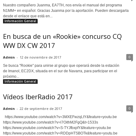
Nuestro compañero Juanma, EA7TH, nos envía el manual del programa
N1MM+ en español. Gracias Juanma por la aportación. Pueden descargarla
desde el enlace que está en...
Información General
En busca de un «Rookie» concurso CQ
WW DX CW 2017
0
Admin
-
12 de noviembre de 2017
Se busca "Rookie" para unirse al grupo que operará desde la estación
de Imanol, EC2DX, situada en el sur de Navarra, para participar en el
próximo...
Información General
Vídeos IberRadio 2017
0
Admin
-
22 de septiembre de 2017
https://www.youtube.com/watch?v=3MXEFwzqLtY&feature=youtu.be
https://www.youtube.com/watch?v=l7OithM2FgQ&t=1533s
https://www.youtube.com/watch?v=S-TYJfbxpfY&feature=youtu.be
https://www.youtube.com/watch?v=RDDpHTSBOTk&feature=youtu.be