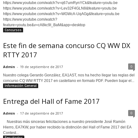
https://www.youtube.com/watch?v=q67umRynYCk&feature=youtu.be
https://www.youtube.com/watch?v=Lev32F4GLN8&feature=youtu.be
https://www.youtube.com/watch?v=WGWcA-UqAGg&feature=youtu.be
https://www.youtube.com/watch?
feature=youtu.be&v=cA8kc9I_BaM&app=desktop
Concursos
Este fin de semana concurso CQ WW DX
RTTY 2017
0
Admin
-
19 de septiembre de 2017
Nuestro colega Gerardo González, EA1AST, nos ha hecho llegar las reglas del
concurso CQ WW RTTY 2017 en castellano en formato PDF. Pueden bajar el...
Información General
Entrega del Hall of Fame 2017
0
Admin
-
17 de septiembre de 2017
Nuestras más sinceras felicitaciones a nuestro presidente José Ramón
Hierro, EA7KW, por haber recibido la distinción del Hall of Fame 2017 del EA
Contest...
Resultados