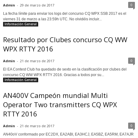
0
Admin
-
29 de marzo de 2017
La fecha límite para enviar los logs del concurso CQ WPX SSB 2017 es el
viernes 31 de marzo a las 23:59h UTC. No olvidéis incluir...
Información General
Resultado por Clubes concurso CQ WW
WPX RTTY 2016
0
Admin
-
21 de marzo de 2017
El EA Contest Club ha quedado de sexto en la clasificación por clubes del
concurso CQ WW WPX RTTY 2016. Gracias a todos por su...
Información General
AN400V Campeón mundial Multi
Operator Two transmitters CQ WPX
RTTY 2016
0
Admin
-
21 de marzo de 2017
AN40oV conformado por EC2DX, EA2ABI, EA3HCJ, EA5BZ, EA5RM, EA7AJR