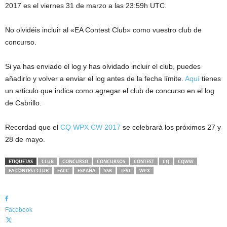
2017 es el viernes 31 de marzo a las 23:59h UTC.
No olvidéis incluir al «EA Contest Club» como vuestro club de
concurso.
Si ya has enviado el log y has olvidado incluir el club, puedes
añadirlo y volver a enviar el log antes de la fecha límite.
Aquí
tienes
un articulo que indica como agregar el club de concurso en el log
de Cabrillo.
Recordad que el
CQ WPX CW 2017
se celebrará los próximos 27 y
28 de mayo.
ETIQUETAS
CLUB
CONCURSO
CONCURSOS
CONTEST
CQ
CQWW
EA CONTEST CLUB
EACC
ESPAÑA
SSB
TEST
WPX
Facebook