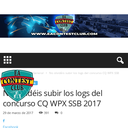
Inicio
Información General
No olvidéis subir los logs del concurso CQ WPX SSB
2017
INFORMACIÓN GENERAL
No olvidéis subir los logs del
concurso CQ WPX SSB 2017
29 de marzo de 2017
391
0
Facebook