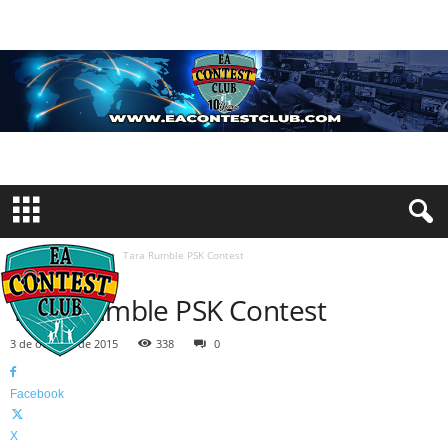
Inicio
Concursos
Tara Rumble PSK Contest
CONCURSOS
Tara Rumble PSK Contest
3 de octubre de 2015
338
0
Facebook
X