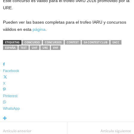
Este concurso es valido para el trofeo IARU 2016 promovido por la
URE.
Pueden ver las bases completas para el trofeo IARU y concursos
válidos en esta
página
.
ETIQUETAS
CONCURSO
CONCURSOS
CONTEST
EA CONTEST CLUB
EACC
ESPAÑA
TEST
UHF
URE
VHF
Facebook
X
Pinterest
WhatsApp
Artículo anterior
Artículo siguiente