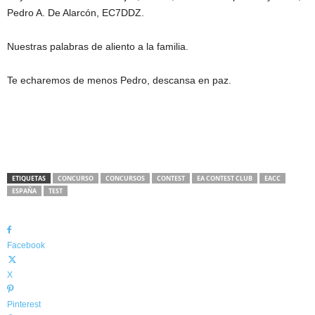
Pedro A. De Alarcón, EC7DDZ.
Nuestras palabras de aliento a la familia.
Te echaremos de menos Pedro, descansa en paz.
ETIQUETAS
CONCURSO
CONCURSOS
CONTEST
EA CONTEST CLUB
EACC
ESPAÑA
TEST
Facebook
X
Pinterest