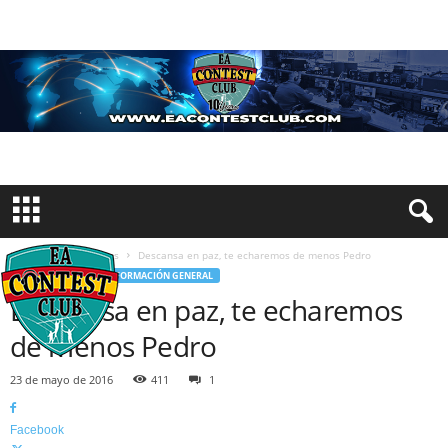
Inicio
Comunicados
Descansa en paz, te echaremos de menos Pedro
COMUNICADOS
INFORMACIÓN GENERAL
Descansa en paz, te echaremos
de menos Pedro
23 de mayo de 2016
411
1
Facebook