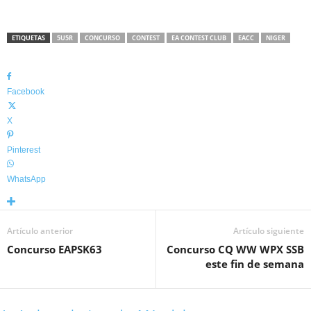
ETIQUETAS
5U5R
CONCURSO
CONTEST
EA CONTEST CLUB
EACC
NIGER
Facebook
X
Pinterest
WhatsApp
Artículo anterior
Artículo siguiente
Concurso EAPSK63
Concurso CQ WW WPX SSB
este fin de semana