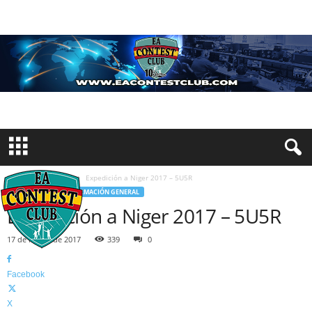
Inicio
Concursos
Expedición a Niger 2017 – 5U5R
CONCURSOS
INFORMACIÓN GENERAL
Expedición a Niger 2017 – 5U5R
17 de marzo de 2017
339
0
Facebook
X