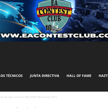
LOS TÉCNICOS
JUNTA DIRECTIVA
HALL OF FAME
HAZT
nvío de logs concurso ARLL160M CW Contest 2015