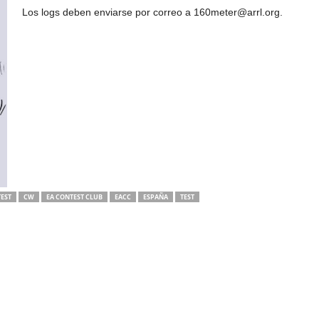
Los logs deben enviarse por correo a 160meter@arrl.org.
EST
CW
EA CONTEST CLUB
EACC
ESPAÑA
TEST