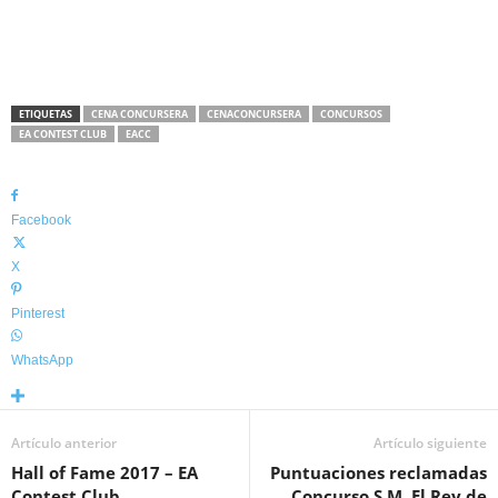
ETIQUETAS
CENA CONCURSERA
CENACONCURSERA
CONCURSOS
EA CONTEST CLUB
EACC
Facebook
X
Pinterest
WhatsApp
Artículo anterior
Artículo siguiente
Hall of Fame 2017 – EA
Puntuaciones reclamadas
Contest Club
Concurso S.M. El Rey de