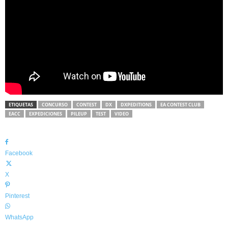
ETIQUETAS
CONCURSO
CONTEST
DX
DXPEDITIONS
EA CONTEST CLUB
EACC
EXPEDICIONES
PILEUP
TEST
VIDEO
Facebook
X
Pinterest
WhatsApp